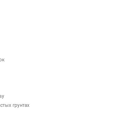
ок
ву
стых грунтах