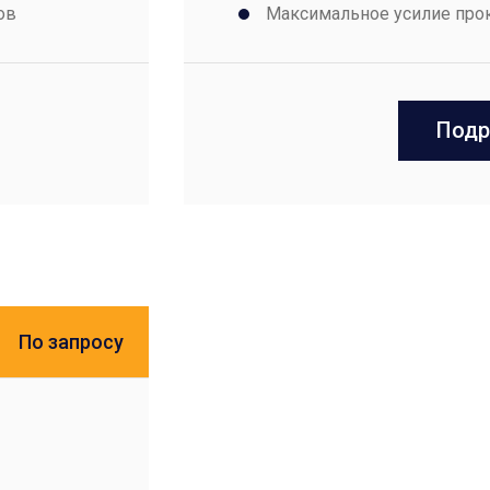
ов
Максимальное усилие прок
Подр
По запросу