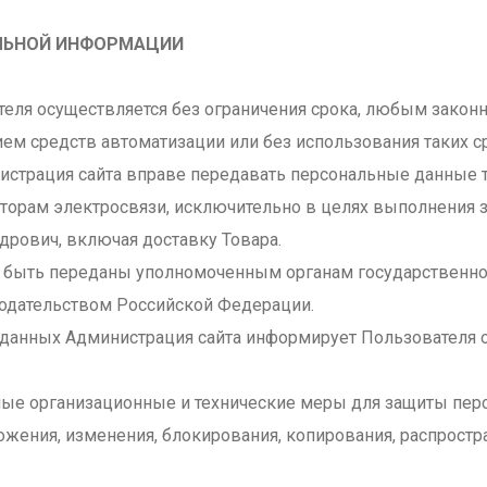
АЛЬНОЙ ИНФОРМАЦИИ
теля осуществляется без ограничения срока, любым зако
ем средств автоматизации или без использования таких с
инистрация сайта вправе передавать персональные данные 
аторам электросвязи, исключительно в целях выполнения з
рович, включая доставку Товара.
т быть переданы уполномоченным органам государственно
нодательством Российской Федерации.
х данных Администрация сайта информирует Пользователя 
имые организационные и технические меры для защиты пе
ожения, изменения, блокирования, копирования, распрост