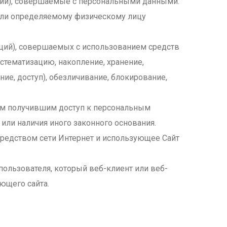
ации), совершаемые с персональными данными.
 или определяемому физическому лицу
аций), совершаемых с использованием средств
стематизацию, накопление, хранение,
ние, доступ), обезличивание, блокирование,
ым получившим доступ к персональным
или наличия иного законного основания.
посредством сети Интернет и использующее Сайт
пользователя, который веб-клиент или веб-
ющего сайта.