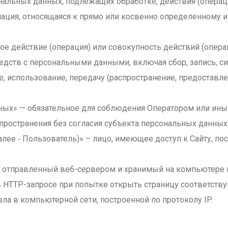
ональных данных, подлежащих обработке, действия (опер
мация, относящаяся к прямо или косвенно определенному
бое действие (операция) или совокупность действий (опер
едств с персональными данными, включая сбор, запись, си
, использование, передачу (распространение, предоставле
нных» — обязательное для соблюдения Оператором или ин
пространения без согласия субъекта персональных данных 
далее ‑ Пользователь)» – лицо, имеющее доступ к Сайту, 
х, отправленный веб-сервером и хранимый на компьютере 
 HTTP-запросе при попытке открыть страницу соответству
узла в компьютерной сети, построенной по протоколу IP.